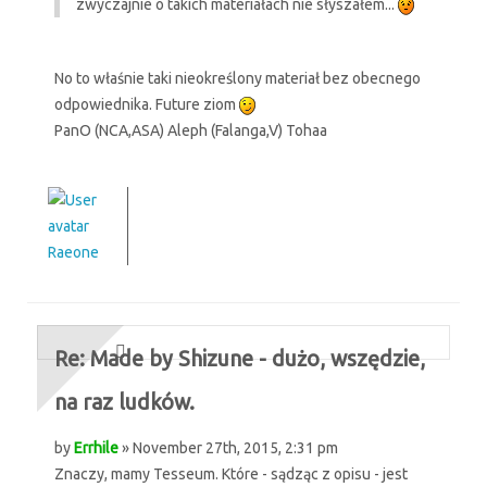
zwyczajnie o takich materiałach nie słyszałem...
No to właśnie taki nieokreślony materiał bez obecnego
odpowiednika. Future ziom
PanO (NCA,ASA) Aleph (Falanga,V) Tohaa
Raeone
Re: Made by Shizune - dużo, wszędzie,
na raz ludków.
by
Errhile
» November 27th, 2015, 2:31 pm
Znaczy, mamy Tesseum. Które - sądząc z opisu - jest