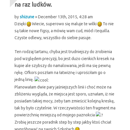
na raz ludków.
by
shizune
» December 13th, 2015, 4:28 am
Dzięki
Wiecie, superowo się maluje te wilki
To nie
są takie nowe figsy, a mówię wam cud, miód i tequilla.
Czyste odlewy, wszystko do siebie pasuje.
Ten rodzaj tartanu, chyba jest trudniejszy do zrobienia
pod względem precyzji, bo jest dużo cienkich kresek na
kupie ale szybszy do namalowania, jeśli ma się pewną
rękę. Ofkors poszłam na łatwiznę i uprościłam go o
jedną linię.
Planowałam dwie pary jaśniejszych linii i choć może na
zbliżeniu wygląda, że miejsca jest sporo, uznałam, iż nie
posiadam takiej mocy, żeby tam zmieścić kolejną kreskę,
tak by było czytelnie. W rzeczywistości ten fragment ma
powierzchnię mniejszą od mojego paznokcia
Zrobię jeszcze poradnik step by step jakby ktoś chciał
wypróbować na swoich Szkotach