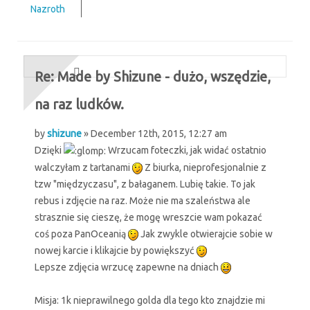
Nazroth
Re: Made by Shizune - dużo, wszędzie,
na raz ludków.
by
shizune
» December 12th, 2015, 12:27 am
Dzięki
Wrzucam foteczki, jak widać ostatnio
walczyłam z tartanami
Z biurka, nieprofesjonalnie z
tzw "międzyczasu", z bałaganem. Lubię takie. To jak
rebus i zdjęcie na raz. Może nie ma szaleństwa ale
strasznie się cieszę, że mogę wreszcie wam pokazać
coś poza PanOceanią
Jak zwykle otwierajcie sobie w
nowej karcie i klikajcie by powiększyć
Lepsze zdjęcia wrzucę zapewne na dniach
Misja: 1k nieprawilnego golda dla tego kto znajdzie mi