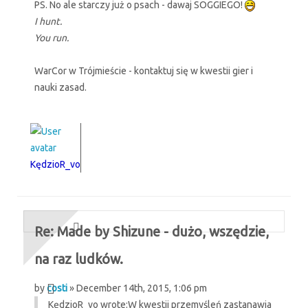
PS. No ale starczy już o psach - dawaj SOGGIEGO!
I hunt.
You run.
WarCor w Trójmieście - kontaktuj się w kwestii gier i
nauki zasad.
KędzioR_vo
Re: Made by Shizune - dużo, wszędzie,
na raz ludków.
by
costi
» December 14th, 2015, 1:06 pm
KędzioR_vo wrote:
W kwestii przemyśleń zastanawia