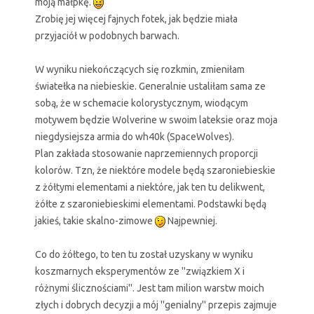
moją małpkę.
Zrobię jej więcej fajnych fotek, jak będzie miała
przyjaciół w podobnych barwach.
W wyniku niekończących się rozkmin, zmieniłam
światełka na niebieskie. Generalnie ustaliłam sama ze
sobą, że w schemacie kolorystycznym, wiodącym
motywem będzie Wolverine w swoim lateksie oraz moja
niegdysiejsza armia do wh40k (SpaceWolves).
Plan zakłada stosowanie naprzemiennych proporcji
kolorów. Tzn, że niektóre modele będą szaroniebieskie
z żółtymi elementami a niektóre, jak ten tu delikwent,
żółte z szaroniebieskimi elementami. Podstawki będą
jakieś, takie skalno-zimowe
Najpewniej.
Co do żółtego, to ten tu został uzyskany w wyniku
koszmarnych eksperymentów ze ''związkiem X i
różnymi ślicznościami''. Jest tam milion warstw moich
złych i dobrych decyzji a mój ''genialny'' przepis zajmuje