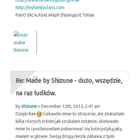
http://www.tartanregister.gov.uk
http://myfamilyclans.com
PanO (NCA,ASA) Aleph (Falanga,V) Tohaa
Raeone
Re: Made by Shizune - dużo, wszędzie,
na raz ludków.
by
shizune
» December 12th, 2015, 2:41 am
Dzięki Rae
Ciekawiło mnie to strasznie, ale znalazłam
kilka różnych źródeł jak szukałam ostatnio, skołowało
mnie to i postanowiłam pokierować się kolorystyką jaką
miałam w głowie. Swoją drogą niezła zabawa z tymi