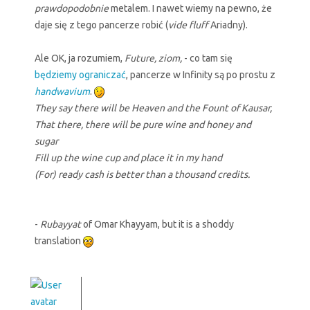
prawdopodobnie
metalem. I nawet wiemy na pewno, że
daje się z tego pancerze robić (
vide fluff
Ariadny).
Ale OK, ja rozumiem,
Future, ziom,
- co tam się
będziemy ograniczać
, pancerze w Infinity są po prostu z
handwavium
.
They say there will be Heaven and the Fount of Kausar,
That there, there will be pure wine and honey and
sugar
Fill up the wine cup and place it in my hand
(For) ready cash is better than a thousand credits.
-
Rubayyat
of Omar Khayyam, but it is a shoddy
translation