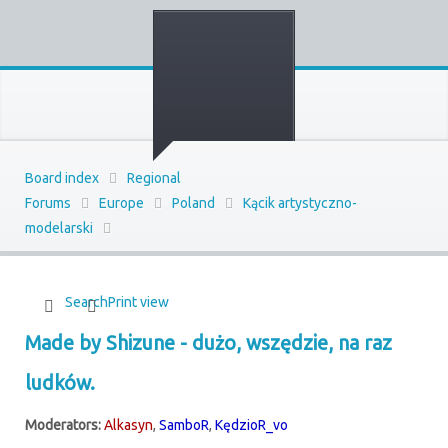
Board index
Regional
Forums
Europe
Poland
Kącik artystyczno-
modelarski
Search
Print view
Made by Shizune - dużo, wszędzie, na raz
ludków.
Moderators:
Alkasyn
,
SamboR
,
KędzioR_vo