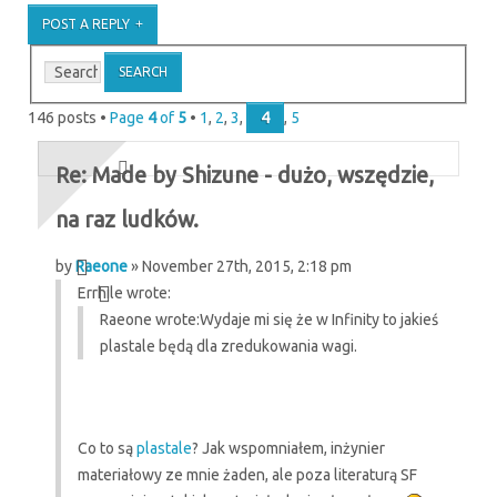
POST A REPLY
146 posts •
Page
4
of
5
•
1
,
2
,
3
,
4
,
5
Re: Made by Shizune - dużo, wszędzie,
na raz ludków.
by
Raeone
» November 27th, 2015, 2:18 pm
Errhile wrote:
Raeone wrote:
Wydaje mi się że w Infinity to jakieś
plastale będą dla zredukowania wagi.
Co to są
plastale
? Jak wspomniałem, inżynier
materiałowy ze mnie żaden, ale poza literaturą SF