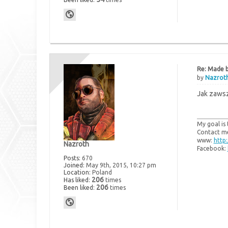
Re: Made b
by
Nazrot
Jak zawsze
My goal is 
Contact me
www:
http
Nazroth
Facebook:
Posts:
670
Joined:
May 9th, 2015, 10:27 pm
Location:
Poland
206
Has liked:
times
206
Been liked:
times