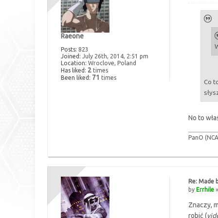
Raeone
W
Posts:
823
Joined:
July 26th, 2014, 2:51 pm
Location:
Wroclove, Poland
2
Has liked:
times
71
Been liked:
times
Co t
słys
No to wła
PanO (NCA,
Re: Made b
by
Errhile
»
Znaczy, m
robić (
vide