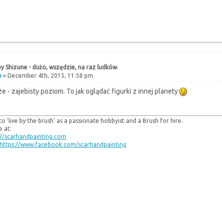
y Shizune - dużo, wszędzie, na raz ludków.
h
» December 4th, 2015, 11:58 pm
 - zajebisty poziom. To jak oglądać figurki z innej planety
to 'live by the brush' as a passionate hobbyist and a Brush for hire.
 at:
://scarhandpainting.com
https://www.facebook.com/scarhandpainting