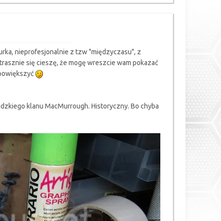
urka, nieprofesjonalnie z tzw "międzyczasu", z
 strasznie się cieszę, że mogę wreszcie wam pokazać
y powiększyć
rlandzkiego klanu MacMurrough. Historyczny. Bo chyba