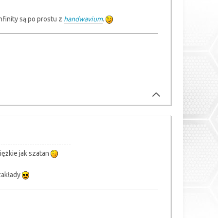
nfinity są po prostu z
handwavium
.
iężkie jak szatan
zakłady