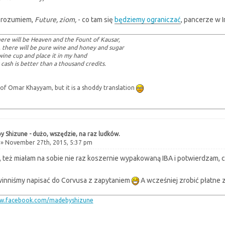
a rozumiem,
Future, ziom,
- co tam się
będziemy ograniczać
, pancerze w I
ere will be Heaven and the Fount of Kausar,
, there will be pure wine and honey and sugar
 wine cup and place it in my hand
 cash is better than a thousand credits.
of Omar Khayyam, but it is a shoddy translation
y Shizune - dużo, wszędzie, na raz ludków.
» November 27th, 2015, 5:37 pm
też miałam na sobie nie raz koszernie wypakowaną IBA i potwierdzam, c
inniśmy napisać do Corvusa z zapytaniem
A wcześniej zrobić płatne 
ww.facebook.com/madebyshizune