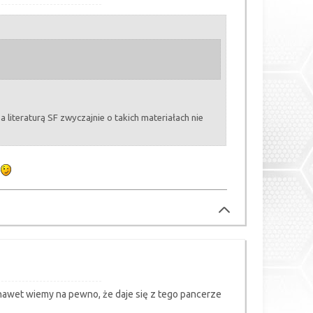
 literaturą SF zwyczajnie o takich materiałach nie
m
nawet wiemy na pewno, że daje się z tego pancerze