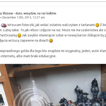
y Shizune - dużo, wszędzie, na raz ludków.
» December 12th, 2015, 12:27 am
Wrzucam foteczki, jak widać ostatnio walczyłam z tartanami
Z bi
. Lubię takie. To jak rebus i zdjęcie na raz. Może nie ma szaleństwa ale
 PanOceanią
Jak zwykle otwierajcie sobie w nowej karcie i klikajcie b
djęcia wrzucę zapewne na dniach
 nieprawilnego golda dla tego kto znajdzie mi oryginalny, jeden, wzór i
 internetu, albo mam braki edukacyjne.