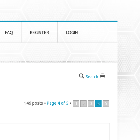
FAQ
REGISTER
LOGIN
Search
146 posts •
Page
4
of
5
•
1
2
3
4
5