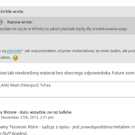
Errhile wrote:
Raeone wrote:
ydaje mi się że w Infinity to jakieś plastale będą dla zredukowania wagi.
o są
plastale
? Jak wspomniałem, inżynier materiałowy ze mnie żaden, ale poza
załem...
śnie taki nieokreślony materiał bez obecnego odpowiednika. Future zio
ASA) Aleph (Falanga,V) Tohaa
y Shizune - dużo, wszędzie, na raz ludków.
 November 27th, 2015, 2:31 pm
amy Tesseum. Które - sądząc z opisu - jest
prawdopodobnie
metalem. I 
 fluff
Ariadny).