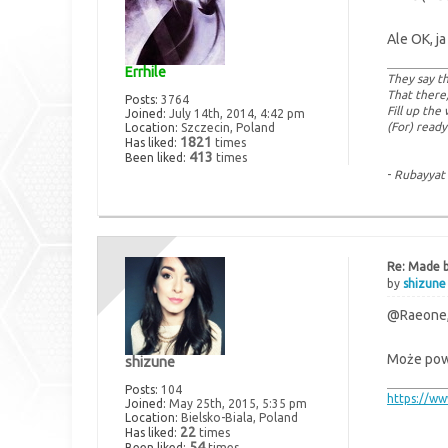
Ale OK, j
Errhile
They say th
That there
Posts:
3764
Fill up the
Joined:
July 14th, 2014, 4:42 pm
(For) ready
Location:
Szczecin, Poland
1821
Has liked:
times
413
Been liked:
times
-
Rubayyat
Re: Made b
by
shizune
@Raeone, 
Może pow
shizune
Posts:
104
https://w
Joined:
May 25th, 2015, 5:35 pm
Location:
Bielsko-Biala, Poland
22
Has liked:
times
54
Been liked:
times