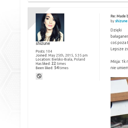
Re: Made b
by
shizune
Dzięki
bałaganem
coś poza
shizune
Lepsze z
Posts:
104
Joined:
May 25th, 2015, 5:35 pm
Location:
Bielsko-Biala, Poland
Misja: 1k
22
Has liked:
times
54
nie umiem
Been liked:
times