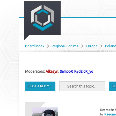
Board index
Regional Forums
Europe
Polan
Moderators:
Alkasyn
,
SamboR
,
KędzioR_vo
POST A REPLY
Re: Made b
by
Raeone