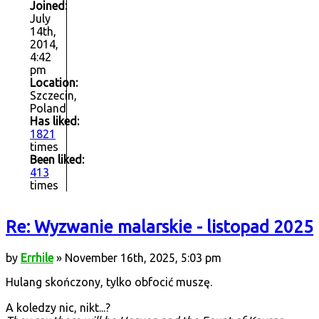
Joined:
July
14th,
2014,
4:42
pm
Location:
Szczecin,
Poland
Has liked:
1821
times
Been liked:
413
times
Re: Wyzwanie malarskie - listopad 2025
by
Errhile
» November 16th, 2025, 5:03 pm
Hulang skończony, tylko obfocić muszę.
A koledzy nic, nikt...?