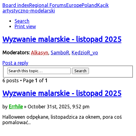
Board index
Regional Forums
Europe
Poland
Kącik
artystyczno-modelarski
Search
Print view
Wyzwanie malarskie - listopad 2025
Moderators:
Alkasyn
,
SamboR
,
KędzioR_vo
Post a reply
6 posts • Page
1
of
1
Wyzwanie malarskie - listopad 2025
by
Errhile
» October 31st, 2025, 9:52 pm
Halloween odpękane, listopadzica za oknem, pora coś
pomalować...