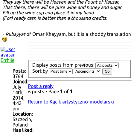
They say there will be Heaven and the Fount of Kausar,
That there, there will be pure wine and honey and sugar
Fill up the wine cup and place it in my hand
(For) ready cash is better than a thousand credits.
-
Rubayyat
of Omar Khayyam, but it is a shoddy translation
Errhile
Display posts from previous:
Sort by
Posts:
3764
Joined:
Post a reply
July
6 posts • Page
1
of
1
14th,
2014,
Return to Kącik artystyczno-modelarski
4:42
pm
Location:
Szczecin,
Poland
Has liked: