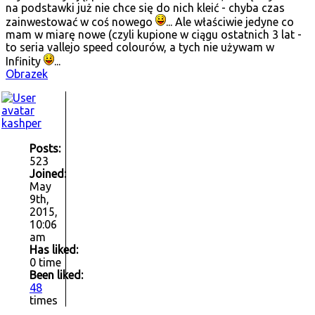
na podstawki już nie chce się do nich kleić - chyba czas
zainwestować w coś nowego
... Ale właściwie jedyne co
mam w miarę nowe (czyli kupione w ciągu ostatnich 3 lat -
to seria vallejo speed colourów, a tych nie używam w
Infinity
...
Obrazek
kashper
Posts:
523
Joined:
May
9th,
2015,
10:06
am
Has liked:
0 time
Been liked:
48
times