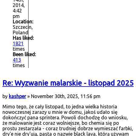
2014,
4:42
pm
Location:
Szczecin,
Poland
Has liked:
1821
times
Been liked:
413
times
Re: Wyzwanie malarskie - listopad 2025
by
kashper
» November 30th, 2025, 11:56 pm
Mimo tego, że cały listopad, to jedna wielka historia
nowoczesnej zarazy u mnie w domu, jakoś udało się
dokończyć pana sprintera. Powoli dochodzę do wniosku,
że malowanie jest coraz wolniejsze, bo chemia się po
prostu zestarzała - coraz trudniej dobrze wymieszać farbki,
dry'e nie dry'ują, pasta o nazwie black lava, którą używam