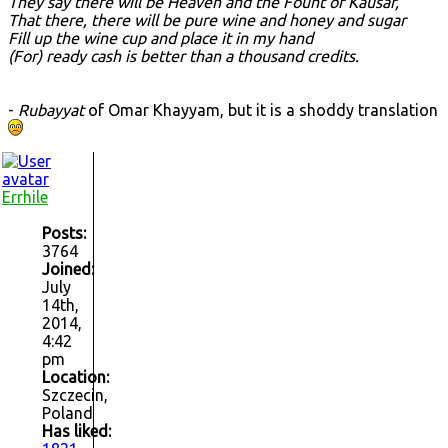
They say there will be Heaven and the Fount of Kausar,
That there, there will be pure wine and honey and sugar
Fill up the wine cup and place it in my hand
(For) ready cash is better than a thousand credits.
-
Rubayyat
of Omar Khayyam, but it is a shoddy translation
Errhile
Posts:
3764
Joined:
July
14th,
2014,
4:42
pm
Location:
Szczecin,
Poland
Has liked: