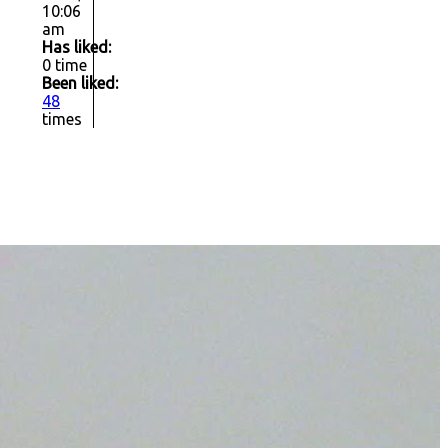
10:06
am
Has liked:
0 time
Been liked:
48
times