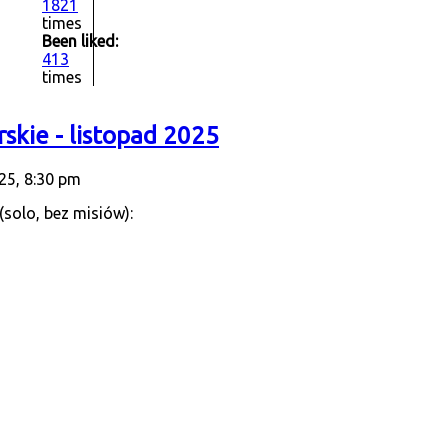
1821
times
Been liked:
413
times
skie - listopad 2025
25, 8:30 pm
solo, bez misiów):