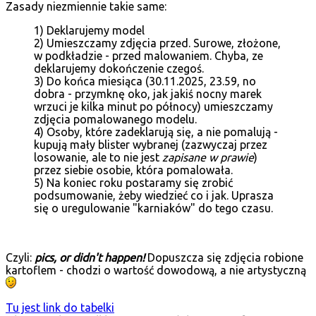
Zasady niezmiennie takie same:
1) Deklarujemy model
2) Umieszczamy zdjęcia przed. Surowe, złożone,
w podkładzie - przed malowaniem. Chyba, ze
deklarujemy dokończenie czegoś.
3) Do końca miesiąca (30.11.2025, 23.59, no
dobra - przymknę oko, jak jakiś nocny marek
wrzuci je kilka minut po północy) umieszczamy
zdjęcia pomalowanego modelu.
4) Osoby, które zadeklarują się, a nie pomalują -
kupują mały blister wybranej (zazwyczaj przez
losowanie, ale to nie jest
zapisane w prawie
)
przez siebie osobie, która pomalowała.
5) Na koniec roku postaramy się zrobić
podsumowanie, żeby wiedzieć co i jak. Uprasza
się o uregulowanie "karniaków" do tego czasu.
Czyli:
pics, or didn't happen!
Dopuszcza się zdjęcia robione
kartoflem - chodzi o wartość dowodową, a nie artystyczną
Tu jest link do tabelki