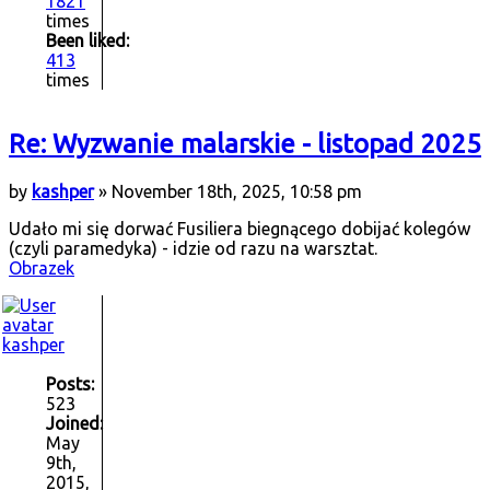
1821
times
Been liked:
413
times
Re: Wyzwanie malarskie - listopad 2025
by
kashper
» November 18th, 2025, 10:58 pm
Udało mi się dorwać Fusiliera biegnącego dobijać kolegów
(czyli paramedyka) - idzie od razu na warsztat.
Obrazek
kashper
Posts:
523
Joined:
May
9th,
2015,