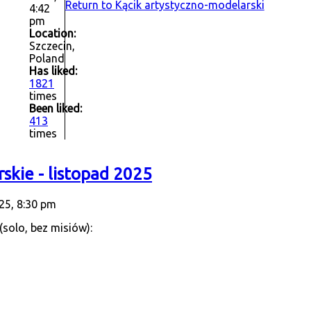
Return to Kącik artystyczno-modelarski
4:42
pm
Location:
Szczecin,
Poland
Has liked:
1821
times
Been liked:
413
times
skie - listopad 2025
25, 8:30 pm
solo, bez misiów):