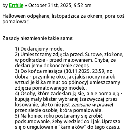
by
Errhile
» October 31st, 2025, 9:52 pm
Halloween odpękane, listopadzica za oknem, pora coś
pomalować...
Zasady niezmiennie takie same:
1) Deklarujemy model
2) Umieszczamy zdjęcia przed. Surowe, złożone,
w podkładzie - przed malowaniem. Chyba, ze
deklarujemy dokończenie czegoś.
3) Do końca miesiąca (30.11.2025, 23.59, no
dobra - przymknę oko, jak jakiś nocny marek
wrzuci je kilka minut po północy) umieszczamy
zdjęcia pomalowanego modelu.
4) Osoby, które zadeklarują się, a nie pomalują -
kupują mały blister wybranej (zazwyczaj przez
losowanie, ale to nie jest
zapisane w prawie
)
przez siebie osobie, która pomalowała.
5) Na koniec roku postaramy się zrobić
podsumowanie, żeby wiedzieć co i jak. Uprasza
się o uregulowanie "karniaków" do tego czasu.