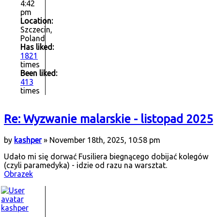
4:42
pm
Location:
Szczecin,
Poland
Has liked:
1821
times
Been liked:
413
times
Re: Wyzwanie malarskie - listopad 2025
by
kashper
» November 18th, 2025, 10:58 pm
Udało mi się dorwać Fusiliera biegnącego dobijać kolegów
(czyli paramedyka) - idzie od razu na warsztat.
Obrazek
kashper