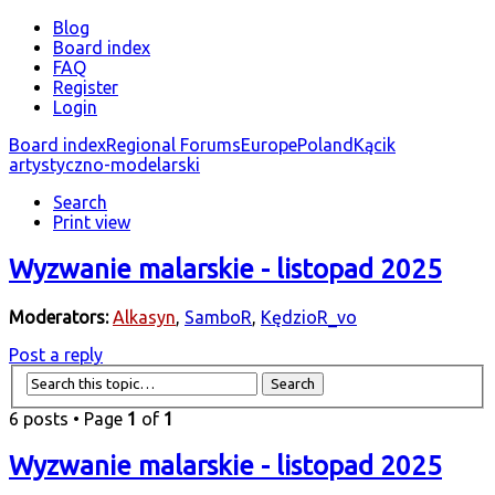
Blog
Board index
FAQ
Register
Login
Board index
Regional Forums
Europe
Poland
Kącik
artystyczno-modelarski
Search
Print view
Wyzwanie malarskie - listopad 2025
Moderators:
Alkasyn
,
SamboR
,
KędzioR_vo
Post a reply
6 posts • Page
1
of
1
Wyzwanie malarskie - listopad 2025