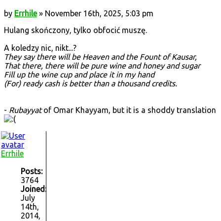
by
Errhile
» November 16th, 2025, 5:03 pm
Hulang skończony, tylko obfocić muszę.
A koledzy nic, nikt...?
They say there will be Heaven and the Fount of Kausar,
That there, there will be pure wine and honey and sugar
Fill up the wine cup and place it in my hand
(For) ready cash is better than a thousand credits.
-
Rubayyat
of Omar Khayyam, but it is a shoddy translation
Errhile
Posts:
3764
Joined:
July
14th,
2014,