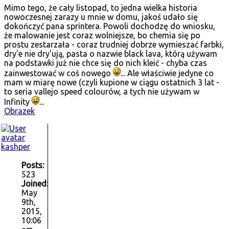
Mimo tego, że cały listopad, to jedna wielka historia
nowoczesnej zarazy u mnie w domu, jakoś udało się
dokończyć pana sprintera. Powoli dochodzę do wniosku,
że malowanie jest coraz wolniejsze, bo chemia się po
prostu zestarzała - coraz trudniej dobrze wymieszać farbki,
dry'e nie dry'ują, pasta o nazwie black lava, którą używam
na podstawki już nie chce się do nich kleić - chyba czas
zainwestować w coś nowego
... Ale właściwie jedyne co
mam w miarę nowe (czyli kupione w ciągu ostatnich 3 lat -
to seria vallejo speed colourów, a tych nie używam w
Infinity
...
Obrazek
kashper
Posts:
523
Joined:
May
9th,
2015,
10:06