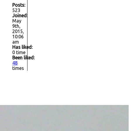
Posts:
523
Joined:
May
9th,
2015,
10:06
am
Has liked:
0 time
Been liked:
48
times