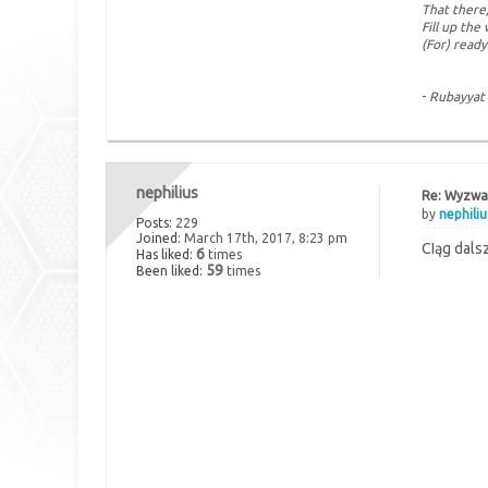
That there
Fill up the
(For) ready
-
Rubayyat
nephilius
Re: Wyzwan
by
nephiliu
Posts:
229
Joined:
March 17th, 2017, 8:23 pm
CIąg dals
6
Has liked:
times
59
Been liked:
times