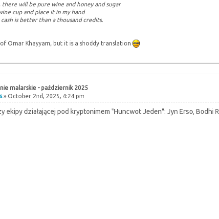
, there will be pure wine and honey and sugar
 wine cup and place it in my hand
 cash is better than a thousand credits.
of Omar Khayyam, but it is a shoddy translation
ie malarskie - październik 2025
s
» October 2nd, 2025, 4:24 pm
zy ekipy działającej pod kryptonimem "Huncwot Jeden": Jyn Erso, Bodhi R