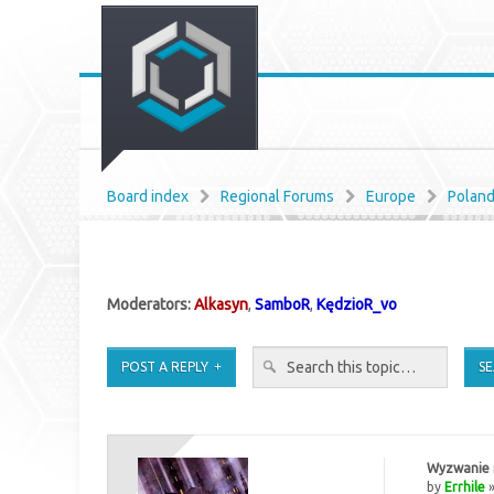
Board index
Regional Forums
Europe
Polan
Moderators:
Alkasyn
,
SamboR
,
KędzioR_vo
POST A REPLY
Wyzwanie m
by
Errhile
»