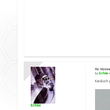
Re: Wyzwan
by
Errhile
»
Karaluch 
Errhile