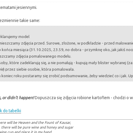
tematami jesiennymi.
ezmiennie takie same:
eklarujemy model
mieszczamy zdjęcia przed. Surowe, złożone, w podkładzie - przed malowani
o końca miesiąca (31.10.2025, 23.59, no dobra - przymknę oko, jak jakiś noc
szczamy zdjęcia pomalowanego modelu.
oby, które zadeklarują się, a nie pomalują - kupują mały blister wybranej (za
ie
) przez siebie osobie, która pomalowała.
a koniec roku postaramy się zrobić podsumowanie, żeby wiedzieć co i jak. U
, or didn't happen!
Dopuszcza się zdjęcia robione kartoflem - chodzi o 
nk do tabelki
ere will be Heaven and the Fount of Kausar,
, there will be pure wine and honey and sugar
 wine cup and place it in my hand