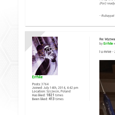
(For) ready
-
Rubayyat
Re: Wyzwan
by
Errhile
»
I u mnie 
Errhile
Posts:
3764
Joined:
July 14th, 2014, 4:42 pm
Location:
Szczecin, Poland
1821
Has liked:
times
413
Been liked:
times