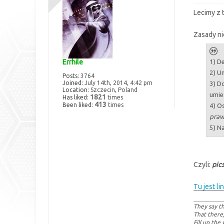
Lecimy z 
Zasady ni
1) D
Errhile
2) U
Posts:
3764
Joined:
July 14th, 2014, 4:42 pm
3) D
Location:
Szczecin, Poland
umie
1821
Has liked:
times
413
Been liked:
times
4) Os
praw
5) N
Czyli:
pics
Tu jest li
They say th
That there
Fill up the